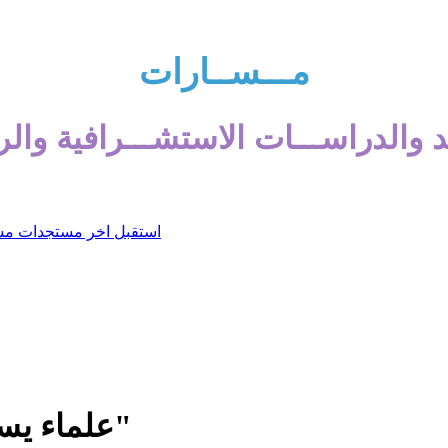
مـــســارات
 والدراســـات الاستشـــرافية والر
علماء يسعون لابتكار "كائن افتراضي غريب"