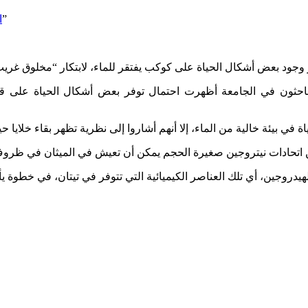
علماء يسعون لابتكار “كائن افتراضي غريب”
ا
ود بعض أشكال الحياة على كوكب يفتقر للماء، لابتكار “مخلوق غريب” ان
اة في بيئة خالية من الماء، إلا أنهم أشاروا إلى نظرية تظهر بقاء خلايا 
ة من اتحادات نيتروجين صغيرة الحجم يمكن أن تعيش في الميثان في ظر
يدروجين، أي تلك العناصر الكيميائية التي تتوفر في تيتان، في خطوة ي