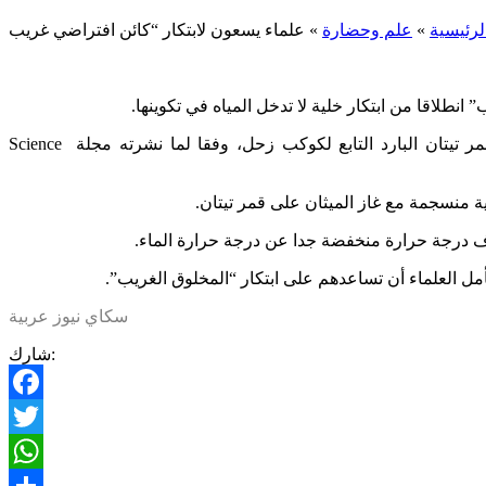
لرئيسية
»
علم وحضارة
»
طلاقا من ابتكار خلية لا تدخل المياه في تكوينها.
ورغم أن الحياة مرتبطة بعنصر المياه، إلا أن دراسة حديثة أجراها باحثون في الجامعة أظهرت احتمال توفر بعض أشكال الحياة على قمر تيتان البارد التابع لكوكب زحل، وفقا لما نشرته مجلة Science
حية منسجمة مع غاز الميثان على قمر تيتان.
وف درجة حرارة منخفضة جدا عن درجة حرارة الماء.
أمل العلماء أن تساعدهم على ابتكار “المخلوق الغريب”.
سكاي نيوز عربية
شارك:
Facebook
Twitter
WhatsApp