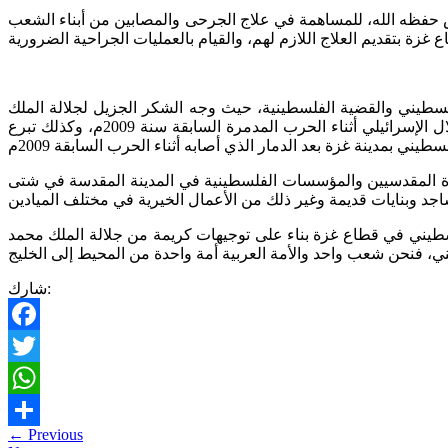
حفظه الله، للمساهمة في علاج الجرحى والمصابين من أبناء الشعب
طيني والقضية الفلسطينية، حيث وجه الشكر الجزيل لجلالة الملك
على تبرعه السخي بمبلغ ستة ملايين ونصف المليون دولار لإعادة بناء كلية الزراعة بجامعة الأزهر في قطاع غزة والتي هدمتها قوات الاحتلال الإسرائيلي أثناء الحرب المدمرة السابقة سنة 2009م، وكذلك تبرع
ة المقدسيين والمؤسسات الفلسطينية في المدينة المقدسة في شتى
لسطيني في قطاع غزة بناء على توجيهات كريمة من جلالة الملك محمد
شارك:
Facebook
Twitter
WhatsApp
←
Previous
Share