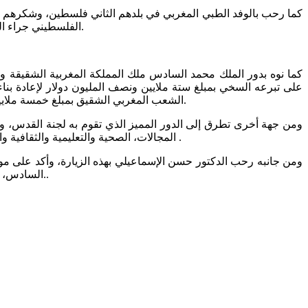
كما رحب بالوفد الطبي المغربي في بلدهم الثاني فلسطين، وشكرهم 
الفلسطيني جراء العدوان الإسرائيلي الغاشم على القطاع، وللتخفيف من معاناتهم في قطاع غزة بتقديم العلاج اللازم لهم، والقيام بالعمليات الجراحية الضرورية.
كما نوه بدور الملك محمد السادس ملك المملكة المغربية الشقيقة
الشعب المغربي الشقيق بمبلغ خمسة ملايين دولار لإعادة إعمار مستشفى القدس التابع لجمعية الهلال الأحمر الفلسطيني بمدينة غزة بعد الدمار الذي أصابه أثناء الحرب السابقة 2009م.
ومن جهة أخرى تطرق إلى الدور المميز الذي تقوم به لجنة القدس،
المجالات، الصحية والتعليمية والثقافية والإغاثية والإسكانية والرياضية، بالإضافة إلى صيانة المباني الأثرية من مساجد وبنايات قديمة وغير ذلك من الأعمال الخيرية في مختلف الميادين .
ومن جانبه رحب الدكتور حسن الإسماعيلي بهذه الزيارة، وأكد على مو
السادس، مؤكداً على العلاقة التاريخية بين الشعبين الشقيقين المغربي والفلسطيني، فنحن شعب واحد والأمة العربية أمة واحدة من المحيط إلى الخليج..