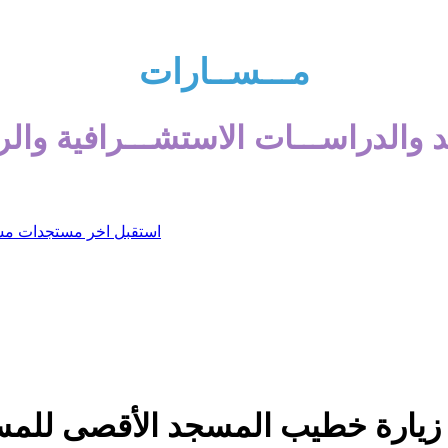
مـــســارات
 والدراســـات الاستشـــرافية والر
زيارة خطيب المسجد الأقصى للمس