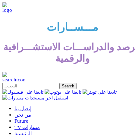
مـــســارات
رصد والدراســـات الاستشـــرافية
والرقمية
إتصل بنا
من نحن
Future
TV مسارات
الرئيسية