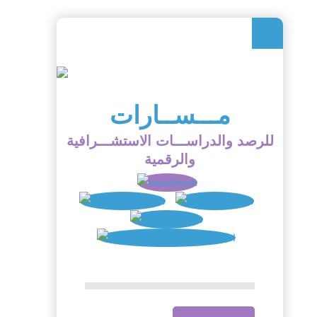
مـــســارات
للرصد والدراســـات الاستشـــرافية
والرقمية