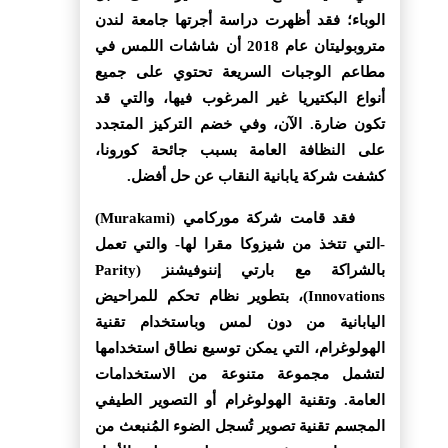
الوباء؛ فقد أظهرت دراسة أجرتها جامعة لندن
متروبوليتان عام 2018 أن شاشات اللمس في
مطاعم الوجبات السريعة تحتوي على جميع
أنواع البكتيريا غير المرغوب فيها، والتي قد
تكون ضارة. الآن، وفي خضم التركيز المتجدد
على النظافة العامة بسبب جائحة كورونا،
كشفت شركة يابانية النقاب عن حل أفضل.
فقد قامت شركة موركامي (Murakami)
-التي تتخذ من شيزوكا مقرا لها- والتي تعمل
بالشراكة مع بارتي إننوفيشنز (Parity
Innovations)، بتطوير نظام تحكم للمراحيض
اليابانية من دون لمس وباستخدام تقنية
الهولوغرام، التي يمكن توسيع نطاق استخدامها
لتشمل مجموعة متنوعة من الاستخدامات
العامة. وتقنية الهولوغرام أو التصوير الطيفي
المجسم تقنية تصوير تُسجل الضوء المُنبعث من