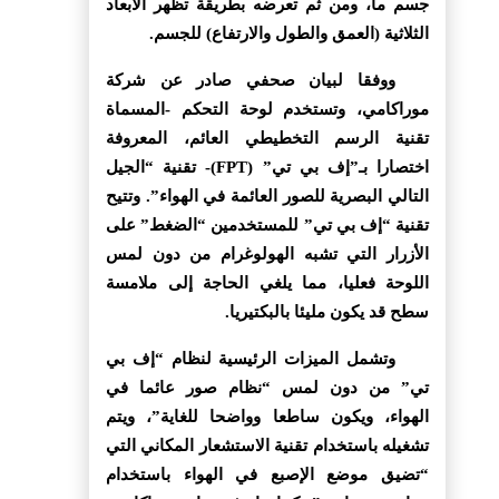
جسم ما، ومن ثم تعرضه بطريقة تظهر الأبعاد
الثلاثية (العمق والطول والارتفاع) للجسم.
ووفقا لبيان صحفي صادر عن شركة
موراكامي، وتستخدم لوحة التحكم -المسماة
تقنية الرسم التخطيطي العائم، المعروفة
اختصارا بـ”إف بي تي” (FPT)- تقنية “الجيل
التالي البصرية للصور العائمة في الهواء”. وتتيح
تقنية “إف بي تي” للمستخدمين “الضغط” على
الأزرار التي تشبه الهولوغرام من دون لمس
اللوحة فعليا، مما يلغي الحاجة إلى ملامسة
سطح قد يكون مليئا بالبكتيريا.
وتشمل الميزات الرئيسية لنظام “إف بي
تي” من دون لمس “نظام صور عائما في
الهواء، ويكون ساطعا وواضحا للغاية”، ويتم
تشغيله باستخدام تقنية الاستشعار المكاني التي
“تضيق موضع الإصبع في الهواء باستخدام