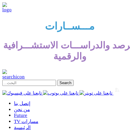
مـــســارات
رصد والدراســـات الاستشـــرافية
والرقمية
إتصل بنا
من نحن
Future
TV مسارات
الرئيسية