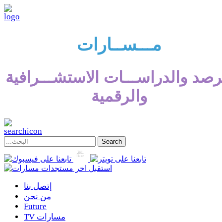
مـــســارات
رصد والدراســـات الاستشـــرافية
والرقمية
إتصل بنا
من نحن
Future
TV مسارات