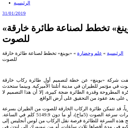
الرئيسية
31/01/2019
«بوينغ» تخطط لصناعة طائرة خارقة
للصوت
الرئيسية
»
علم وحضارة
»
«بوينغ» تخطط لصناعة طائرة خارقة
للصوت
ت شركة «بوينغ» عن خطة لتصميم أول طائرة ركاب خارقة
ت في مؤتمر للطيران في مدينة أتلنتا الأميركية. وبينما ستحدث
رة المطروحة وقدرة الطائرة ضجة كبيرة، إلا أن هذا التصميم لا
 على بعد عقود من التحقيق على أرض الواقع.
اً، قد تتمكن طائرة الركاب الخارقة للصوت من الطيران بسرعة
5 مرات سرعة الصوت (5ماخ)، أو ما دون 5149.9 كلم في الساعة.
يح هذه السرعة للطائرة فرصة نقل الركاب من لوس أنجليس إلى
يو في مدة أقصاها ثلاث ساعات، أو من نيويورك إلى لندن في