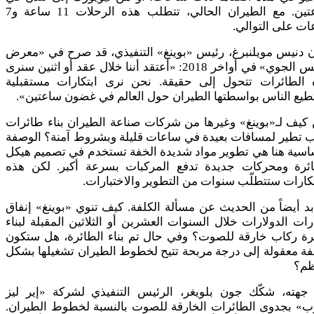
ساعتين. مع الطيران الحالي، تتطلب هذه الرحلات 11 ساعة و7
ت على التوالي.
ن دنيس مويلنبرغ، رئيس «بوينغ» التنفيذي، قد صرح في «معرض
باريس الجوي» في أواخر 2018: «أعتقد أننا خلال عقد أو اثنين سنرى
 الطائرات تتحول إلى حقيقة. نحن نرى ابتكارات مستقبلية
يع الناس بواسطتها الطيران حول العالم في غضون ساعتين».
كيف لـ«بوينغ» وغيرها من شركات صناعة الطيران بناء طائرات
ب تطير لمسافات بعيدة في ساعات قليلة وبشروط آمنة؟ الوصفة
اسية هنا هي تطوير مواد شديدة الخفة تستخدم في تصميم هيكل
ائرة ومحركات جديدة تدفع المركبات بسرعة أكبر. لكن هذه
تكارات ستتطلّب سنوات من التطوير والاختبارات.
بد أيضاً من الحديث عن مسألة الكلفة. كيف تنوي «بوينغ» إنفاق
رات الدولارات خلال السنوات العشرين أو الثلاثين المقبلة لبناء
رة ركاب خارقة للصوت؟ وفي حال تم بناء الطائرة، هل ستكون
فة معقولة إلى درجة مربحة تتيح لخطوط الطيران تشغيلها بشكل
ظم؟
جهته، شكّك جون بلويغر، الرئيس التنفيذي لشركة «إير ليز
ب» بجدوى الطائرات الخارقة للصوت بالنسبة لخطوط الطيران.