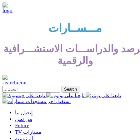
مـــســارات
رصد والدراســـات الاستشـــرافية
والرقمية
إتصل بنا
من نحن
Future
TV مسارات
الرئيسية