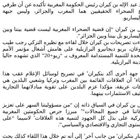
 عبد الإله بن كيران رئيس الحكومة المغربية تأكيده عن أن طرفي
ع الصحراء الحقيقيين هما المغرب والجزائر، وليس جبهة
ليساريو.
 بن كيران “إن قضية الصحراء المغربية ليست قضية بيننا وبين
ليساريو بل بيننا وبين الجزائر”.
ءت تصريحات بن كيران خلال لقاءه مع نظيره التركي رجب طيب
غان، بريو ديجانيرو البرازيلية على هامش أشغال مؤتمر الأمم
المتحدة للتنمية المستدامة المعروف بـ “ريو+20” الذي تشهده حاليا
ينة البرازيلية.
من جهة أخرى أكد بنكيران٬ في تصريح لوسائل الإعلام عقب هذا
اللقاء٬ أن العلاقات القائمة بين المغرب وتركيا وشعبي البلدين هي
ات عريقة، مؤكدا عزم البلدين على تقوية مبادلاتهما التجارية
يف الاستثمارات بينهما.
 بن كيران في السياق ذاته إن “من مسؤوليتنا السهر على تعزيز
علاقاتنا في جميع المجالات”٬ مبرزا حرص الحكومتين المغربية
والتركية على بذل كل الجهود لتنمية هذه العلاقات٬ لاسيما “على
توى التجاري والاقتصادي والسياسي”.
وأشار بنكيران٬ من جانب آخر٬ إلى أنه تم خلال هذا اللقاء كذلك بحث