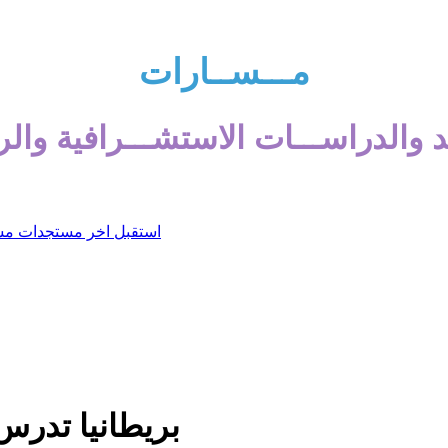
مـــســارات
 والدراســـات الاستشـــرافية والر
بريطانيا تدرس 