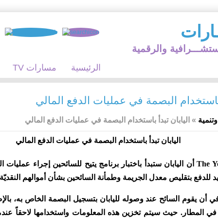
ارات
ستشـــرافية والرقمية
الرئيسية
TV مسارات
 باستخدام البصمة في عمليات الدفع المالي
وتنمية
»
اليابان تبدأ باستخدام البصمة في عمليات الدفع المالي
ذكرت صحيفة The Yomiuri Shimbun أن اليابان ستبدأ باختبار برنامج يتيح للسائحين إج
يد للدفع بتقليص معدل الجريمة وطمأنة السائحين بشأن أموالهم النقديّة أو
ي أن يقوم السائح عند وصوله لليابان بتسجيل البصمة الخاص به، بالإ
ي المطار. حيث سيتم تخزين هذه المعلومات واستخدامها لاحقاً عندما 