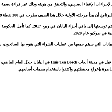
إجراءات الإعفاء الضريبي، والتحقق من هويته وذلك عبر قراءة بصمة أ
مرحلته الأولية خلال هذا الصيف بطرحه في 300 نقطة تتنوع ما بين متجر وفندق ومطعم.
وإذا نجحت المرحلة الأولى، فسيتم توسعتها إلى باقي
 في طوكيو عام 2020.
بيانات التي سيتم جمعها من عمليات الشراء التي يقوم بها السائحون، س
يذكر أن هذا النظام تم تنفيذه من قبل في مدينة ألعاب s Ten Bosch
لمخاطرة بإخراج محفظتهم واكتفوا باستخدام بصمات أصابعهم.