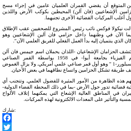
ن المتوقع أن يقضي القمران العلميان عامين في إجراء مسح
زامين الإشعاعيين (فان آلن) المحيطين بكوكب الأرض واللذين
ل أغلب المركبات الفضائية الأخرى تجنبهما.
لت نيكولا فوكس نائب رئيس المشروع للصحفيين عقب الإطلاق
هما الآن في وطنهما داخل حزامي فان آلين الإشعاعيين وهو
ان الذي ينتميان إليه بدأ العمل الفعلي للفريق العلمي الآن”.
تشف الحزامان الإشعاعيان -اللذان يحملان اسم جيمس فان آلن
عالم الفيزياء بجامعة أيوا- في 1958 بواسطة القمر الصناعي
“اكسبلورر-1 ” وهو أول قمر صناعي علمي أمريكي. ولا يزال الغموض
ف طريقة تشكل الحزامين واتساع نطاقهما في بعض الأحيان.
م هذه الظاهرة من الأمور المثيرة للفضول العلمي. وتتجنب أي
ة فضائية تدور حول الأرض -بما في ذلك المحطة الفضاء الدولية-
ران في المناطق العالية الإشعاع التي يمكنهما إتلاف الألواح
سية والتأثير على المعدات الالكترونية لهذه المركبات.
شارك:
Facebook