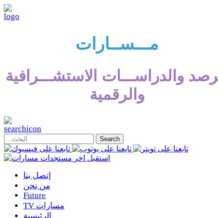
مـــســارات
رصد والدراســـات الاستشـــرافية
والرقمية
إتصل بنا
من نحن
Future
TV مسارات
الرئيسية