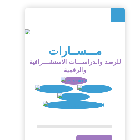
مـــســارات
للرصد والدراســـات الاستشـــرافية
والرقمية