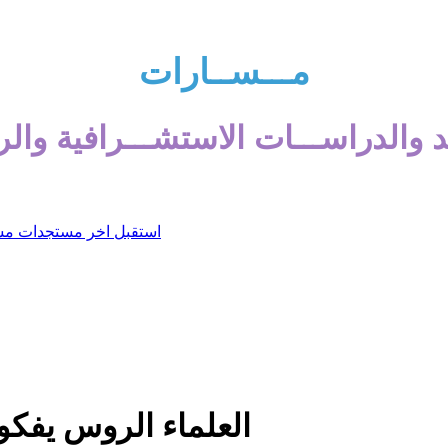
مـــســارات
 والدراســـات الاستشـــرافية والر
العلماء الروس يفكو