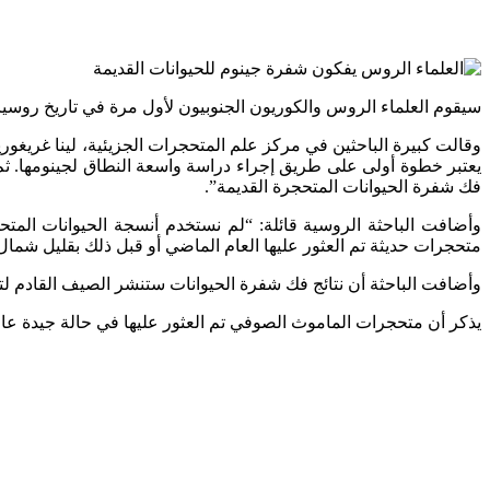
سيقوم العلماء الروس والكوريون الجنوبيون لأول مرة في تاريخ روسيا
وقالت كبيرة الباحثين في مركز علم المتحجرات الجزيئية، لينا غريغو
يعتبر خطوة أولى على طريق إجراء دراسة واسعة النطاق لجينومها. ثم
فك شفرة الحيوانات المتحجرة القديمة”.
وأضافت الباحثة الروسية قائلة: “لم نستخدم أنسجة الحيوانات الم
متحجرات حديثة تم العثور عليها العام الماضي أو قبل ذلك بقليل شمال
وأضافت الباحثة أن نتائج فك شفرة الحيوانات ستنشر الصيف القادم لتج
يذكر أن متحجرات الماموث الصوفي تم العثور عليها في حالة جيدة عام 2012 في جزيرة (لاخوفسكي)، التابعة لأرخبيل نوفوسيبيرسك في منطقة القطب الشمالي الرو