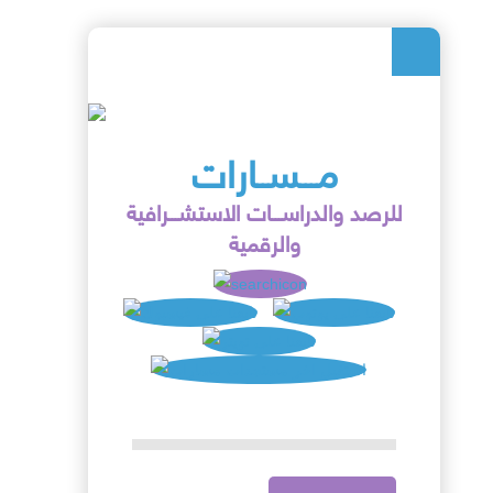
مـــســارات
للرصد والدراســـات الاستشـــرافية
والرقمية