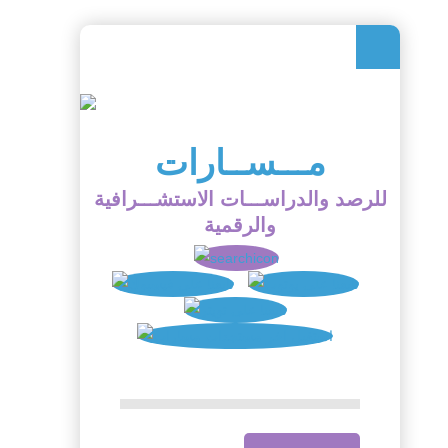
مـــســارات
للرصد والدراســـات الاستشـــرافية
والرقمية