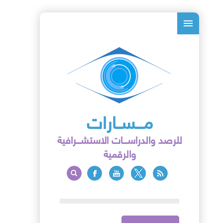
مـــســارات
للرصد والدراســـات الاستشـــرافية
والرقمية