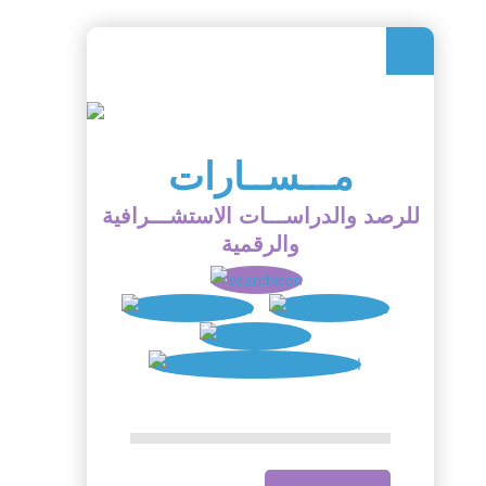
مـــســارات
للرصد والدراســـات الاستشـــرافية
والرقمية