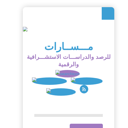
مـــســارات
للرصد والدراســـات الاستشـــرافية
والرقمية