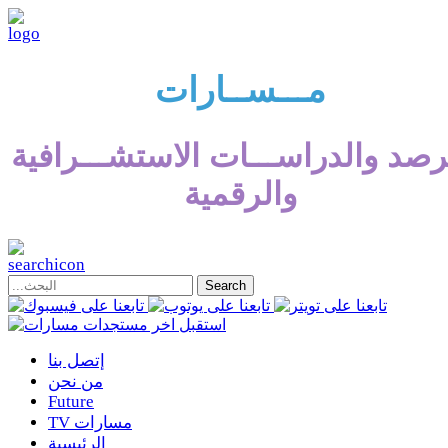
مـــســارات
رصد والدراســـات الاستشـــرافية
والرقمية
إتصل بنا
من نحن
Future
TV مسارات
الرئيسية