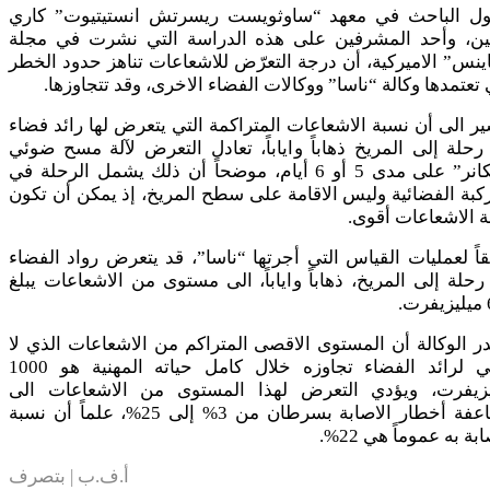
ول الباحث في معهد “ساوثويست ريسرتش انستيتيوت” كاري
لين، وأحد المشرفين على هذه الدراسة التي نشرت في مجلة
نس” الاميركية، أن درجة التعرّض للاشعاعات تناهز حدود الخطر
 تعتمدها وكالة “ناسا” ووكالات الفضاء الاخرى، وقد تتجاوزها.
ر الى أن نسبة الاشعاعات المتراكمة التي يتعرض لها رائد فضاء
حلة إلى المريخ ذهاباً واياباً، تعادل التعرض لآلة مسح ضوئي
“سكانر” على مدى 5 أو 6 أيام، موضحاً أن ذلك يشمل الرحلة في
كبة الفضائية وليس الاقامة على سطح المريخ، إذ يمكن أن تكون
 الاشعاعات أقوى.
اً لعمليات القياس التي أجرتها “ناسا”، قد يتعرض رواد الفضاء
حلة إلى المريخ، ذهاباً واياباً، الى مستوى من الاشعاعات يبلغ
.
ر الوكالة أن المستوى الاقصى المتراكم من الاشعاعات الذي لا
ينبغي لرائد الفضاء تجاوزه خلال كامل حياته المهنية هو 1000
يزيفرت، ويؤدي التعرض لهذا المستوى من الاشعاعات الى
مضاعفة أخطار الاصابة بسرطان من 3% إلى 25%، علماً أن نسبة
بة به عموماً هي 22%.
أ.ف.ب | بتصرف