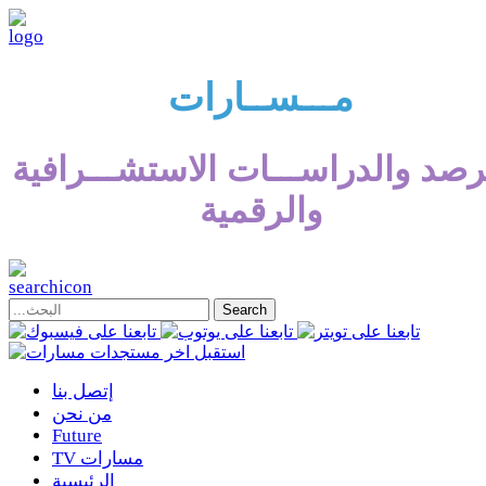
مـــســارات
رصد والدراســـات الاستشـــرافية
والرقمية
إتصل بنا
من نحن
Future
TV مسارات
الرئيسية