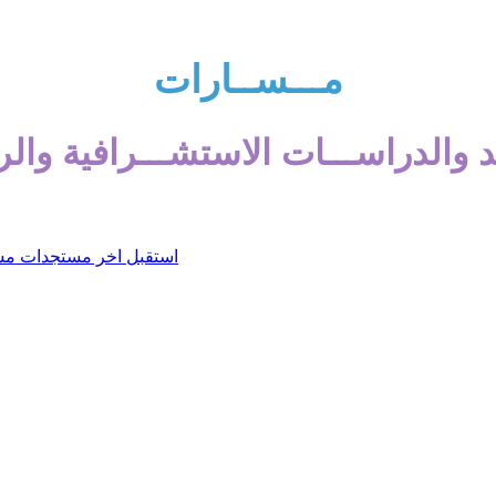
مـــســارات
 والدراســـات الاستشـــرافية والر