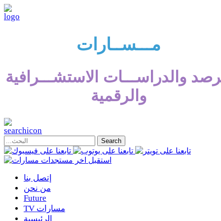
مـــســارات
رصد والدراســـات الاستشـــرافية
والرقمية
إتصل بنا
من نحن
Future
TV مسارات
الرئيسية