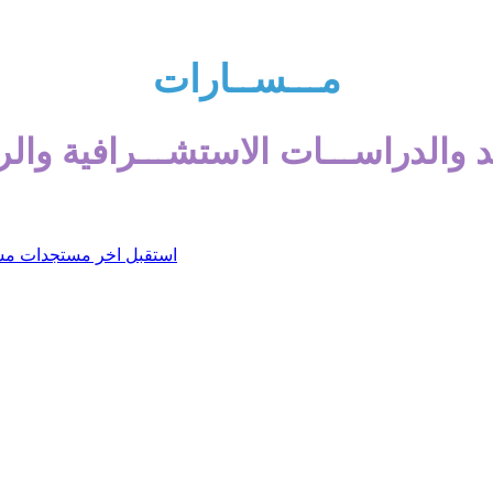
مـــســارات
 والدراســـات الاستشـــرافية والر