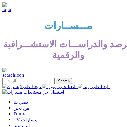
مـــســارات
رصد والدراســـات الاستشـــرافية
والرقمية
إتصل بنا
من نحن
Future
TV مسارات
الرئيسية