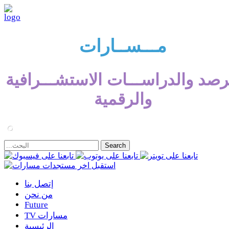
مـــســارات
رصد والدراســـات الاستشـــرافية
والرقمية
إتصل بنا
من نحن
Future
TV مسارات
الرئيسية