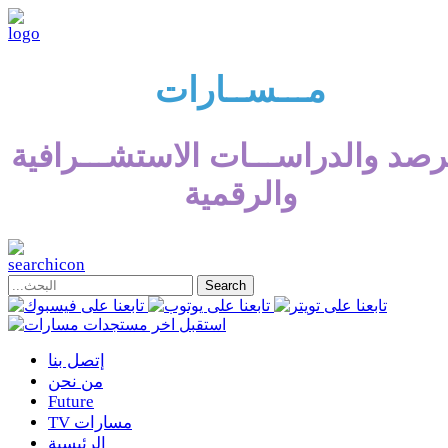
مـــســارات
رصد والدراســـات الاستشـــرافية
والرقمية
إتصل بنا
من نحن
Future
TV مسارات
الرئيسية