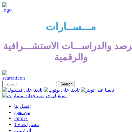
مـــســارات
رصد والدراســـات الاستشـــرافية
والرقمية
إتصل بنا
من نحن
Future
TV مسارات
الرئيسية