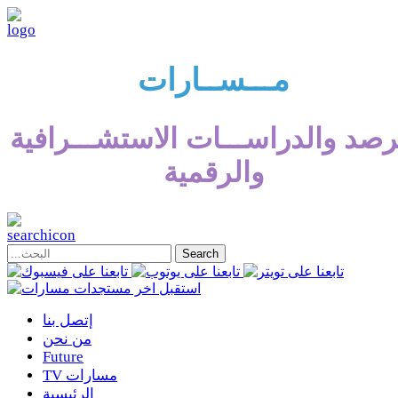
مـــســارات
رصد والدراســـات الاستشـــرافية
والرقمية
إتصل بنا
من نحن
Future
TV مسارات
الرئيسية