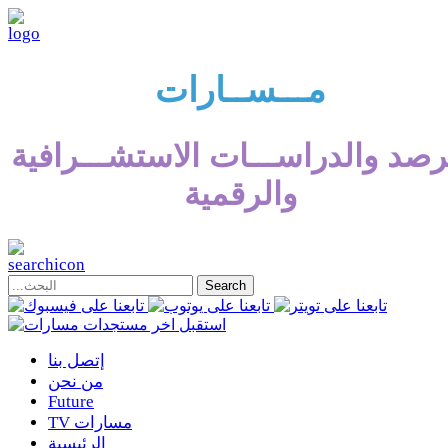
مـــســارات
رصد والدراســـات الاستشـــرافية
والرقمية
إتصل بنا
من نحن
Future
TV مسارات
الرئيسية