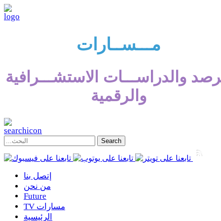
مـــســارات
رصد والدراســـات الاستشـــرافية
والرقمية
إتصل بنا
من نحن
Future
TV مسارات
الرئيسية