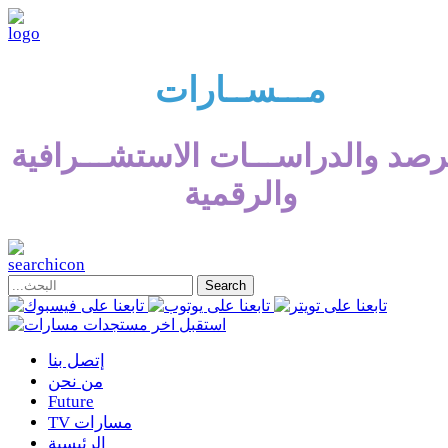
مـــســارات
رصد والدراســـات الاستشـــرافية
والرقمية
إتصل بنا
من نحن
Future
TV مسارات
الرئيسية